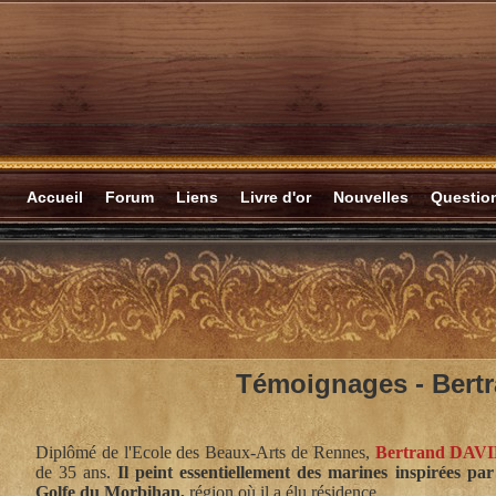
Accueil
Forum
Liens
Livre d'or
Nouvelles
Questi
Témoignages -
Bert
Diplômé de l'Ecole des Beaux-Arts de Rennes,
Bertrand DAV
de 35 ans.
Il peint essentiellement des marines inspirées pa
Golfe du Morbihan,
région où il a élu résidence.