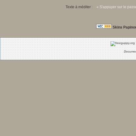
Texte à méditer :
« S'appuyer sur le passé
Skins Papino
Documen