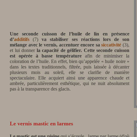
Une seconde cuisson de l’huile de lin en présence
d’
additifs
(7)
va stabiliser ses réactions lors de son
mélange avec le vernis, accentuer encore sa
siccativité
(3),
et lui donner
la capacité de gélifier.
Cette seconde cuisson
est opérée à basse température
afin de minimiser la
coloration de l’huile. En effet, bien qu’appelée « huile noire »
dans les textes traditionnels, filtrée, puis laissée à décanter
plusieurs mois au soleil, elle se clarifie de manière
spectaculaire. Elle acquiert ainsi une apparence chaude et
ambrée, particulièrement esthétique, qui ne nuit absolument
pas à la transparence des glacis.
Le vernis mastic en larmes
Le mastic est une résine
qui s’écoule, larme par larme (d'où