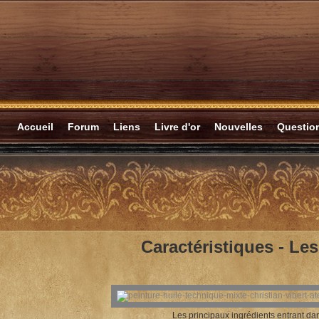
Accueil
Forum
Liens
Livre d'or
Nouvelles
Questi
Caractéristiques -
Les
Les principaux ingrédients entrant da