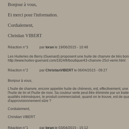
Bonjour à vous,
Et merci pour l'information.
Cordialement,
Christian VIBERT
Réaction n°3
par
loran
le 19/06/2015 - 10:48
Les Huileries de Berry (Guenard) proposent une huile de chanvre de très bonn
http://www.huiles-guenard.com/1824/fr/boutique/43-chanvre-25cl-verre.html
Réaction n°2
par
ChristianVIBERT
le 06/04/2015 - 09:27
Bonjour à vous,
L'huile de chanvre, encore appelée huile de chènevis, est, effectivement, une 
l'huile de lin et l'huile de noix. Sa couleur verte peut être éliminée par un tra
qualités intrinsèques, le produit commercialisé, quand on le trouve, est de q
d'approvisionnement sûre ?
Cordialement,
Christian VIBERT
Réaction n°1
par
loran
le 03/04/2015 - 15:12