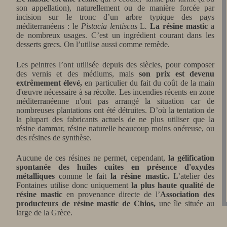
son appellation), naturellement ou de manière forcée par
incision sur le tronc d’un arbre typique des pays
méditerranéens :
le
Pistacia lentiscus
L
.
La résine mastic
a
de nombreux usages. C’est un ingrédient courant dans les
desserts grecs. On l’utilise aussi comme remède.
Les peintres l’ont utilisée d
epuis des siècles,
pour composer
des vernis et des médiums, mais
son prix est devenu
extrêmement élevé,
en particulier du fait du coût de la main
d'œuvre nécessaire à sa récolte. Les incendies récents en zone
méditerranéenne n'ont pas arrangé la situation car de
nombreuses plantations ont été détruites. D’où la tentation de
la plupart des fabricants actuels de ne plus utiliser que la
résine dammar, résine naturelle beaucoup moins onéreuse, ou
des résines de synthèse.
Aucune de ces résines ne permet, cependant,
la gélification
spontanée des huiles cuites en présence d'oxydes
métalliques
comme le fait
la résine mastic.
L’atelier des
Fontaines utilise donc uniquement
la plus haute qualité de
résine mastic
en provenance directe de l’
Association des
producteurs de résine mastic de Chios,
une île située au
large de la Grèce.