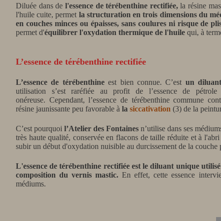
Diluée dans de
l'essence de térébenthine
rectifié
e,
la résine mas
l'huile cuite, permet
la structuration en trois dimensions du m
en couches minces ou épaisses, sans coulures ni risque de pli
permet d'
équilibrer l'oxydation thermique de l'huile
qui, à terme
L’essence de térébenthine rectifiée
L’essence de térébenthine
est bien connue. C’est
un diluan
utilisation s’est raréfiée au profit de l’essence de pétro
onéreuse. Cependant, l’essence de térébenthine commune cont
résine jaunissante peu favorable à
la
siccativation
(3) de la peintu
C’est pourquoi
l’Atelier des Fontaines
n’utilise dans ses médium
très haute qualité, conservée en flacons de taille réduite et à l'abr
subir un début d'oxydation nuisible au durcissement de la couche p
L'essence de térébenthine rectifiée est le diluant unique utilis
composition du vernis mastic.
En effet, cette essence intervi
médiums.