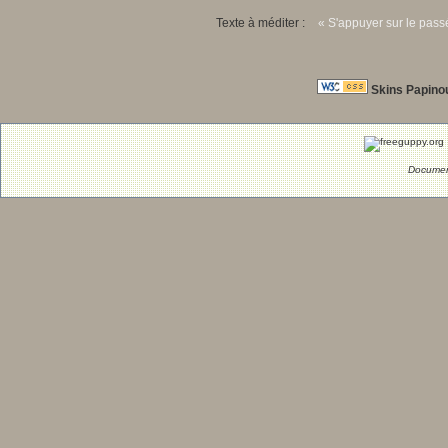
Texte à méditer :
« S'appuyer sur le passé
Skins Papino
Documen